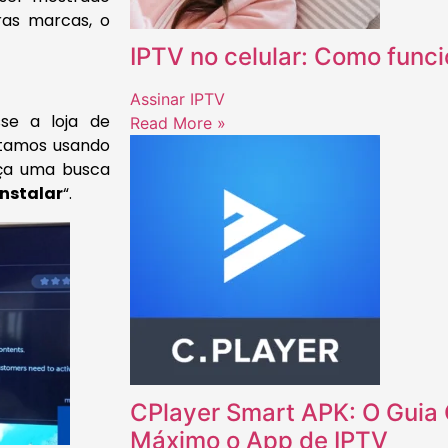
as marcas, o
IPTV no celular: Como func
Assinar IPTV
sse a loja de
Read More »
stamos usando
aça uma busca
Instalar
“.
CPlayer Smart APK: O Guia 
Máximo o App de IPTV