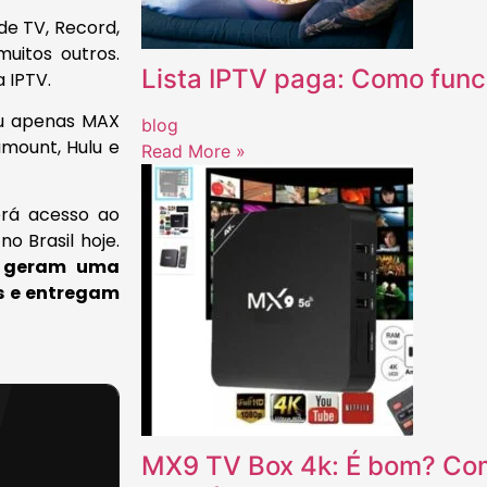
de TV, Record,
uitos outros.
Lista IPTV paga: Como func
 IPTV.
(Ou apenas MAX
blog
amount, Hulu e
Read More »
rá acesso ao
o Brasil hoje.
geram uma
s e entregam
MX9 TV Box 4k: É bom? Como