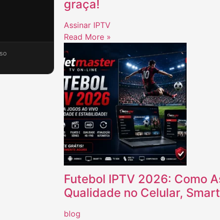
graça!
Assinar IPTV
Read More »
so
Futebol IPTV 2026: Como As
Qualidade no Celular, Smar
blog