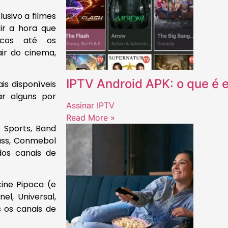
usivo a filmes
ir a hora que
sicos até os
ir do cinema,
IPTV Android APK: o que é 
is disponíveis
ar alguns por
Assinar IPTV
Read More »
T Sports, Band
ass, Conmebol
dos canais de
cine Pipoca (e
el, Universal,
s os canais de