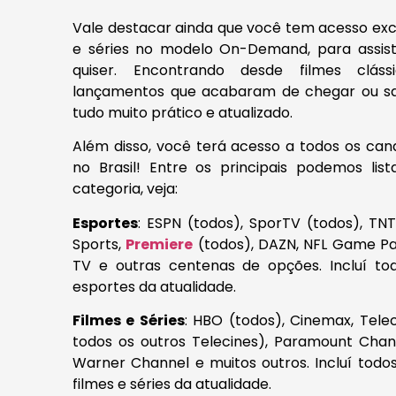
Vale destacar ainda que você tem acesso excl
e séries no modelo On-Demand, para assist
quiser. Encontrando desde filmes clás
lançamentos que acabaram de chegar ou sa
tudo muito prático e atualizado.
Além disso, você terá acesso a todos os cana
no Brasil! Entre os principais podemos list
categoria, veja:
Esportes
: ESPN (todos), SporTV (todos), TN
Sports,
Premiere
(todos), DAZN, NFL Game P
TV e outras centenas de opções. Incluí to
esportes da atualidade.
Filmes e Séries
: HBO (todos), Cinemax, Tele
todos os outros Telecines), Paramount Chann
Warner Channel e muitos outros. Incluí todo
filmes e séries da atualidade.