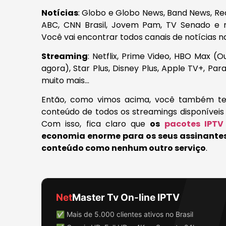
Notícias
: Globo e Globo News, Band News, Re
ABC, CNN Brasil, Jovem Pam, TV Senado e m
Você vai encontrar todos canais de notícias na
Streaming
: Netflix, Prime Video, HBO Max 
agora), Star Plus, Disney Plus, Apple TV+, Par
muito mais…
Então, como vimos acima, você também te
conteúdo de todos os streamings disponíveis n
Com isso, fica claro que
os
pacotes IPTV
economia enorme para os seus assinante
conteúdo como nenhum outro serviço
.
Net
Master Tv On-line IPTV
✅ Mais de 5.000 clientes ativos no Brasil