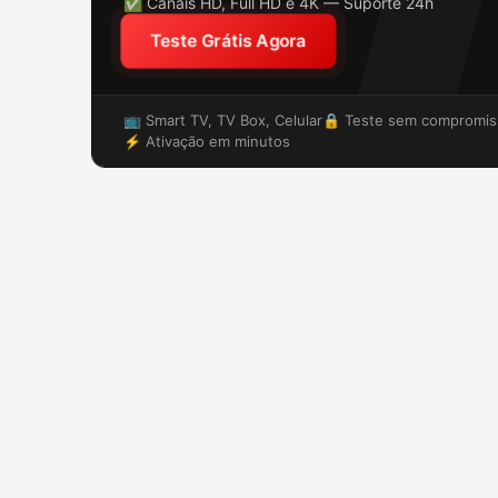
✅ Canais HD, Full HD e 4K — Suporte 24h
Teste Grátis Agora
📺 Smart TV, TV Box, Celular
🔒 Teste sem compromis
⚡ Ativação em minutos