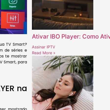
Ativar IBO Player: Como Ati
 sua TV Smart?
Assinar IPTV
ém de séries e
Read More »
mos te mostrar
TV Smart, para
AYER na
ser mostrado