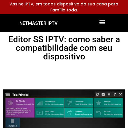
Assine IPTV, em todos dispositivo da sua casa para
Família toda.
NETMASTER IPTV
Dispositivos Compatíveis
Configurar Aplicativos
Editor SS IPTV: como saber a
compatibilidade com seu
dispositivo