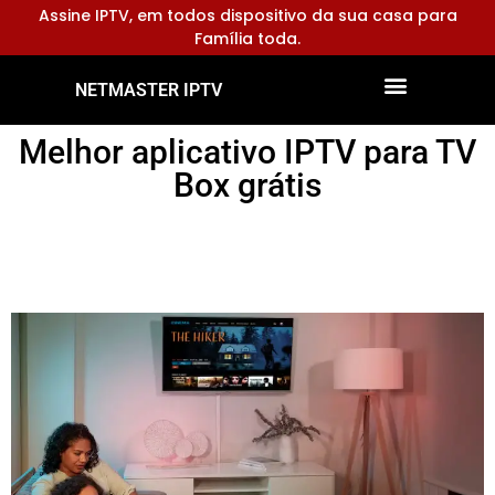
Assine IPTV, em todos dispositivo da sua casa para
Família toda.
NETMASTER IPTV
Dispositivos Compatíveis
Configurar Aplicativos
Melhor aplicativo IPTV para TV
Box grátis