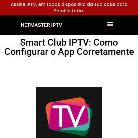
Assine IPTV, em todos dispositivo da sua casa para
Família toda.
NETMASTER IPTV
Dispositivos Compatíveis
Configurar Aplicativos
Smart Club IPTV: Como
Configurar o App Corretamente