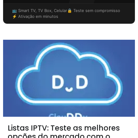
📺 Smart TV, TV Box, Celular
🔒 Teste sem compromisso
⚡ Ativação em minutos
Listas IPTV: Teste as melhores
opções do mercado com o