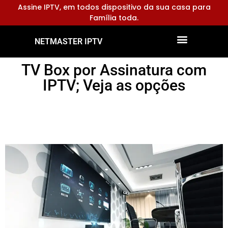
Assine IPTV, em todos dispositivo da sua casa para
Família toda.
NETMASTER IPTV
Dispositivos Compatíveis
Configurar Aplicativos
TV Box por Assinatura com
IPTV; Veja as opções