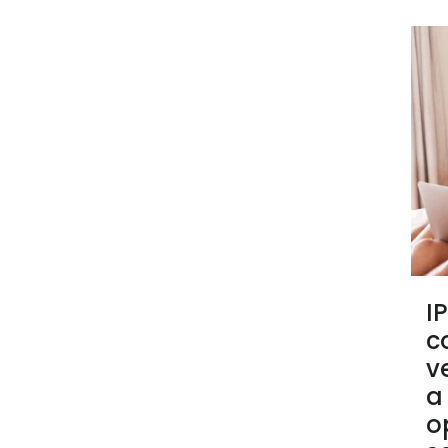
I
c
v
a
o