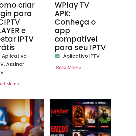
omo criar
WPlay TV
ogin para
APK:
CIPTV
Conheça o
LAYER e
app
estar IPTV
compatível
rátis
para seu IPTV
Aplicativo
Aplicativo IPTV
TV
,
Assinar
Read More »
TV
ad More »