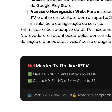
do Google Play Store.
Acesse o Navegador Web:
Para instalar
TV
e entre em contato com o suporte. O 
instalação e configuração do serviço.
Enfim, caso não se adapte ao UniTV, indicamo
A provedora é reconhecida pelos consumido
definição e planos acessíveis. Acesse a página 
Net
Master Tv On-line IPTV
✅ Mais de 5.000 clientes ativos no Brasil
✅ Canais HD, Full HD e 4K — Suporte 24h
📺 Smart TV, TV Box, Celular
🔒 Teste sem compromis