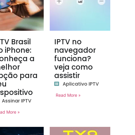
PTV Brasil
IPTV no
o iPhone:
navegador
onheça a
funciona?
elhor
veja como
pção para
assistir
eu
Aplicativo IPTV
ispositivo
Read More »
Assinar IPTV
ad More »