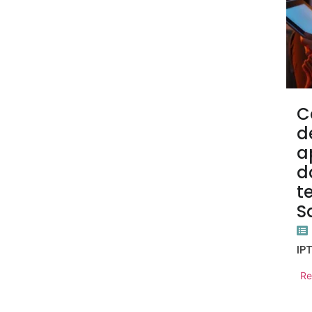
C
d
a
d
t
S
IP
Re