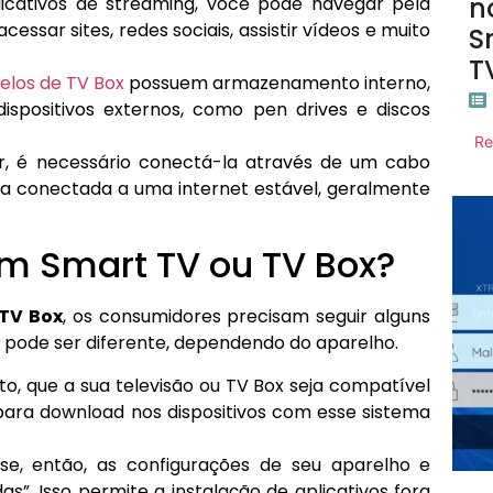
n
icativos de streaming, você pode navegar pela
acessar sites, redes sociais, assistir vídeos e muito
S
T
los de TV Box
possuem armazenamento interno,
ispositivos externos, como pen drives e discos
Re
r, é necessário conectá-la através de um cabo
eja conectada a uma internet estável, geralmente
m Smart TV ou TV Box?
TV Box
, os consumidores precisam seguir alguns
o pode ser diferente, dependendo do aparelho.
to, que a sua televisão ou TV Box seja compatível
para download nos dispositivos com esse sistema
e, então, as configurações de seu aparelho e
s”. Isso permite a instalação de aplicativos fora