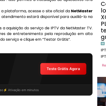
C
l
 a plataforma, acesse o site oficial da
NetMaster
X
atendimento estará disponível para auxiliá-lo na
P
s a aquisição do serviço de IPTV da NetMaster TV.
t
res de entretenimento pela reprodução em alta
g
do serviço e clique em “Testar Grátis”.
IP
IP
Re
Teste Grátis Agora
so
⚡ Ativação em minutos