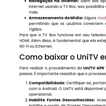
Navegação na Internet:
Além dos apl
internet usando a TV Box. Isso possibilita 
mais.
Armazenamento de Mídia:
Alguns
mode
permitindo que os usuários conectem d
rígidos.
Para que a TV Box funcione em seu televiso
HDMI. Além disso, é fundamental que ela est
Wi-Fi ou Ethernet.
Como baixar o UniTV e
Para realizar o procedimento da
UniTV APK 
passos. É importante ressaltar que o process
Compatibilidade:
Certifique-se, portan
com o Android. O UniTV está disponível 
operacional.
Habilite Fontes Desconhecidas:
Acess
habilite a opção de “Fontes Desconhecida