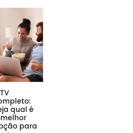
PTV
ompleto:
eja qual é
 melhor
pção para