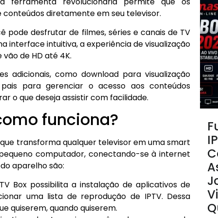
sta ferramenta revolucionária permite que os
conteúdos diretamente em seu televisor.
ê pode desfrutar de filmes, séries e canais de TV
interface intuitiva, a experiência de visualização
e vão de HD até 4K.
ades adicionais, como download para visualização
dos pais para gerenciar o acesso aos conteúdos
rar o que deseja assistir com facilidade.
como funciona?
F
I
l que transforma qualquer televisor em uma smart
C
 pequeno computador, conectando-se à internet
As
 do aparelho são:
J
V Box possibilita a instalação de aplicativos de
V
cionar uma lista de reprodução de IPTV. Dessa
Q
 que quiserem, quando quiserem.