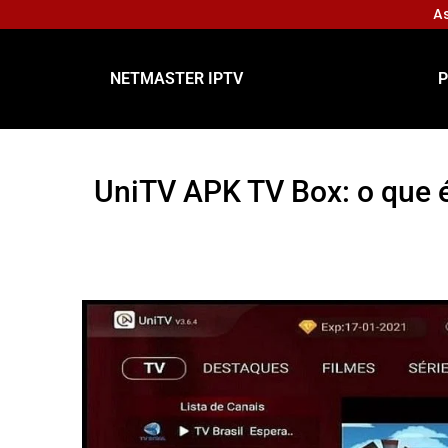
As
NETMASTER IPTV
P
UniTV APK TV Box: o que 