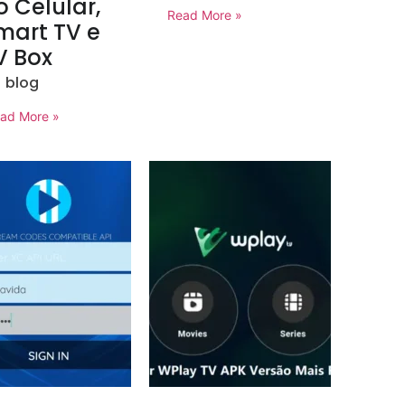
o Celular,
Read More »
mart TV e
V Box
blog
ad More »