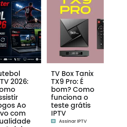
utebol
TV Box Tanix
PTV 2026:
TX9 Pro: É
omo
bom? Como
sistir
funciona o
ogos Ao
teste grátis
ivo com
IPTV
ualidade
Assinar IPTV