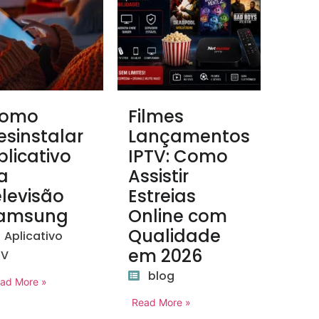
omo
Filmes
esinstalar
Lançamentos
plicativo
IPTV: Como
a
Assistir
elevisão
Estreias
amsung
Online com
Qualidade
Aplicativo
em 2026
TV
blog
ad More »
Read More »