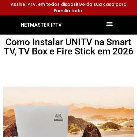
Assine IPTV, em todos dispositivo da sua casa para
Família toda.
NETMASTER IPTV
Dispositivos Compatíveis
Configurar Aplicativos
Como Instalar UNITV na Smart
TV, TV Box e Fire Stick em 2026