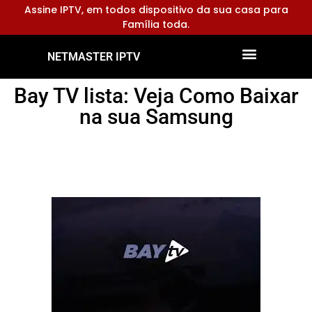
Assine IPTV, em todos dispositivo da sua casa para
Família toda.
NETMASTER IPTV
Dispositivos Compatíveis
Configurar Aplicativos
Bay TV lista: Veja Como Baixar
na sua Samsung