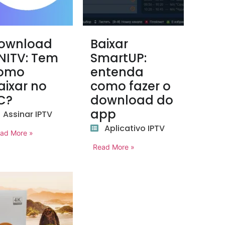
ownload
Baixar
NITV: Tem
SmartUP:
omo
entenda
aixar no
como fazer o
C?
download do
app
Assinar IPTV
Aplicativo IPTV
ad More »
Read More »