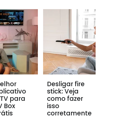
elhor
Desligar fire
plicativo
stick: Veja
PTV para
como fazer
V Box
isso
rátis
corretamente