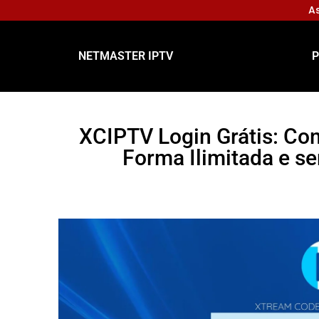
As
NETMASTER IPTV
P
XCIPTV Login Grátis: Co
Forma Ilimitada e s