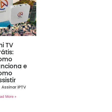
ni TV
rátis:
omo
unciona e
omo
sistir
Assinar IPTV
ad More »