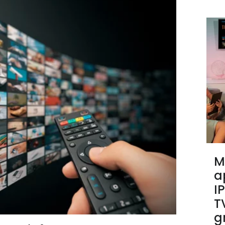
M
a
I
T
g