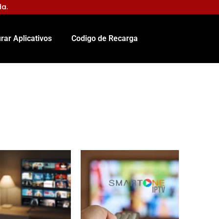
da.
rar Aplicativos
Codigo de Recarga