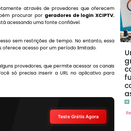
etamente através de provedores que oferecem
mbém procurar por
geradores de login XCIPTV
,
tá acessando uma fonte confiável.
esso sem restrições de tempo. No entanto, essa
os oferece acesso por um período limitado.
U
g
alguns provedores, que permite acessar os canais
c
ê só precisa inserir a URL no aplicativo para
f
c
as
Re
Teste Grátis Agora