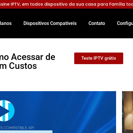
sine IPTV, em todos dispositivo da sua casa para Família to
lanos
Dispositivos Compatíveis
Contato
Configu
mo Acessar de
Teste IPTV grátis
em Custos