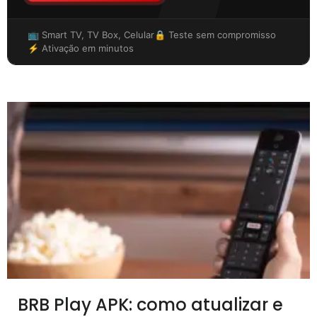
📺 Smart TV, TV Box, Celular
🔒 Teste sem compromisso
⚡ Ativação em minutos
BRB Play APK: como atualizar e