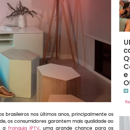
U
c
Q
C
e
O
Re
 brasileiros nos últimos anos, principalmente os
e, os consumidores garantem mais qualidade ao
re a
franquia IPTV
, uma grande chance para os