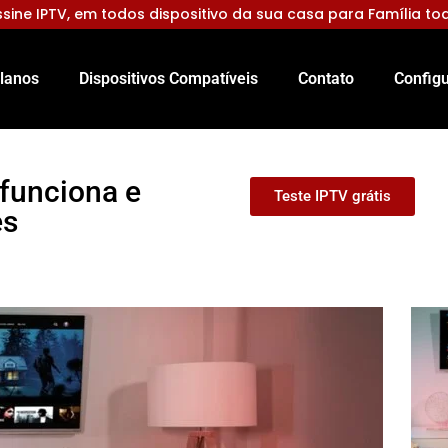
sine IPTV, em todos dispositivo da sua casa para Família to
lanos
Dispositivos Compatíveis
Contato
Configu
funciona e
Teste IPTV grátis
es