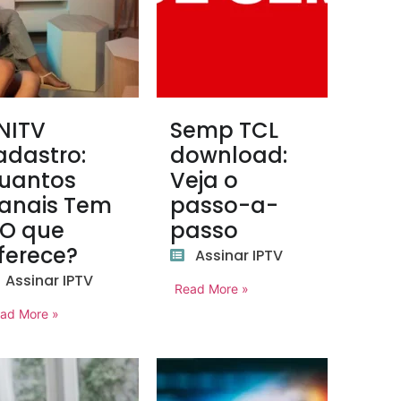
NITV
Semp TCL
adastro:
download:
uantos
Veja o
anais Tem
passo-a-
 O que
passo
ferece?
Assinar IPTV
Assinar IPTV
Read More »
ad More »