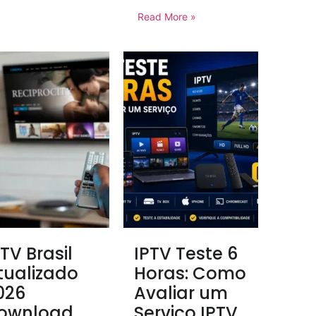
Read More »
PTV Brasil
IPTV Teste 6
tualizado
Horas: Como
026
Avaliar um
ownload
Serviço IPTV