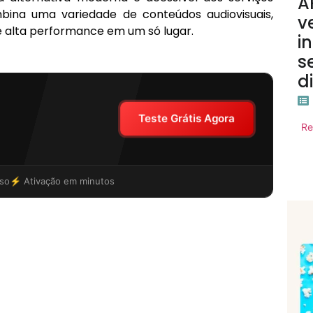
A
mbina uma variedade de conteúdos audiovisuais,
v
e alta performance em um só lugar.
i
s
d
Teste Grátis Agora
Re
so
⚡ Ativação em minutos