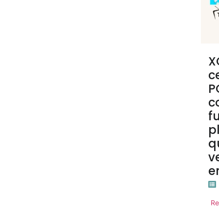
X
c
P
c
f
p
q
v
e
Re