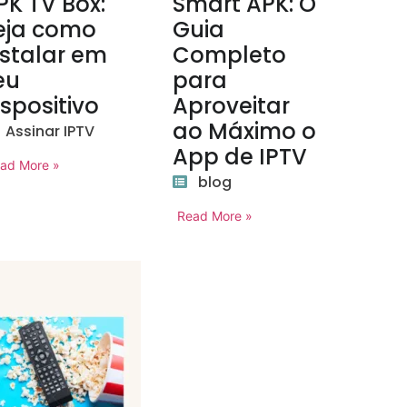
PK TV Box:
Smart APK: O
eja como
Guia
nstalar em
Completo
eu
para
ispositivo
Aproveitar
ao Máximo o
Assinar IPTV
App de IPTV
ad More »
blog
Read More »