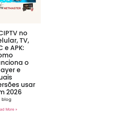
CIPTV no
elular, TV,
C e APK:
omo
unciona o
layer e
uais
ersões usar
m 2026
blog
ad More »