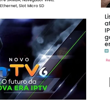
 Ethernet, Slot Micro SD
L
a
I
g
e
Re