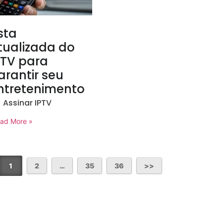
ista
tualizada do
PTV para
arantir seu
ntretenimento
Assinar IPTV
ad More »
1
2
…
35
36