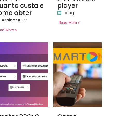
uanto custa e
player
omo obter
blog
Assinar IPTV
Read More »
ad More »