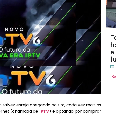
T
h
e
f
Re
bo talvez esteja chegando ao fim, cada vez mais as
ternet (chamada de
IPTV
) e optando por comprar