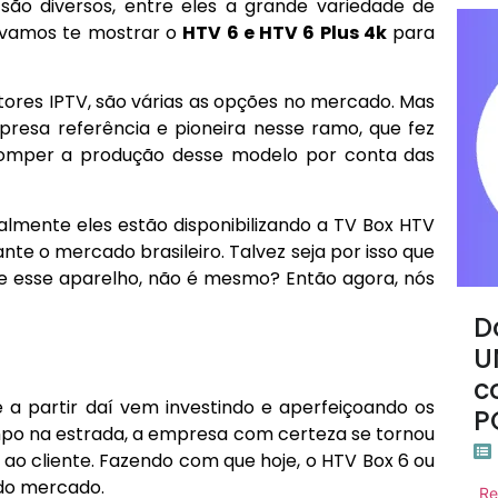
são diversos, entre eles a grande variedade de
, vamos te mostrar o
HTV 6 e HTV 6 Plus 4k
para
res IPTV, são várias as opções no mercado. Mas
resa referência e pioneira nesse ramo, que fez
romper a produção desse modelo por conta das
mente eles estão disponibilizando a TV Box HTV
te o mercado brasileiro. Talvez seja por isso que
e esse aparelho, não é mesmo? Então agora, nós
D
U
c
a partir daí vem investindo e aperfeiçoando os
P
po na estrada, a empresa com certeza se tornou
 ao cliente. Fazendo com que hoje, o HTV Box 6 ou
 do mercado.
Re