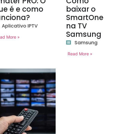
mater PRO: O
Como
ue é e como
baixar o
unciona?
SmartOne
na TV
Aplicativo IPTV
Samsung
ad More »
Samsung
Read More »