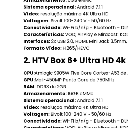
Armazenamento:
8GB eMMc
Sistema operacional:
Android 7.1.1
Vídeo:
resolução máxima 4K Ultra HD
Voltagem:
Bivolt 100-240 V ~ 50/60 Hz
Conectividade:
Wi-Fi b/n/g – Bluetooth – DL
Características:
VOD; AirPlay e Miracast; K
Interfaces:
2x USB 2.0, HDMI, Mini Jack 3.5mm,
Formato Vídeo:
H.265/HEVC
2. HTV Box 6+ Ultra HD 4k
CPU:
Amlogic S905W Five Core Cortex-A53 de
GPU:
Mali-450MP Penta Core de 750MHz
RAM:
DDR3 de 2GB
Armazenamento:
16GB eMMc
Sistema operacional:
Android 7.1.1
Vídeo:
resolução máxima 4K Ultra HD
Voltagem:
Bivolt 100-240 V ~ 50/60 Hz
Conectividade:
Wi-Fi b/n/g – Bluetooth – DL
Características:
VOD; AirPlay e Miracast; K