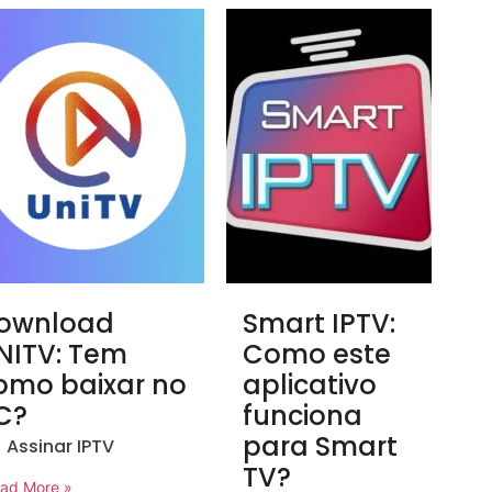
ownload
Smart IPTV:
NITV: Tem
Como este
omo baixar no
aplicativo
C?
funciona
para Smart
Assinar IPTV
TV?
ad More »