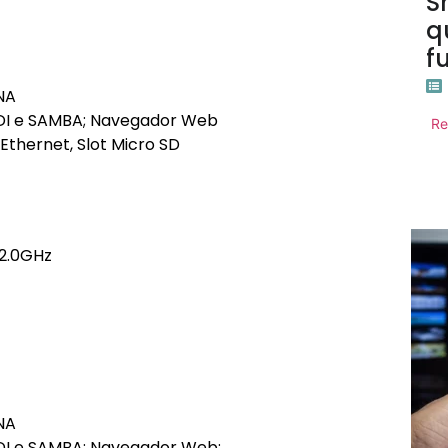
S
q
f
NA
ODI e SAMBA; Navegador Web
Re
 Ethernet, Slot Micro SD
 2.0GHz
NA
ODI e SAMBA; Navegador Web;