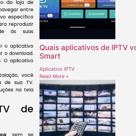
 da loja de
 navegar entre
vo específico
ara reproduzir
nde às suas
 o aplicativo
Quais aplicativos de IPTV 
ar o download.
Smart
 O aplicativo
Aplicativo IPTV
talação, você
Read More »
ta de sua TV.
ruções na tela
PTV de
lco
sem se