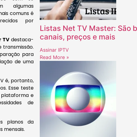
tem algumas
mais comuns é
recidos por
Listas Net TV Master: São b
canais, preços e mais
r TV
destaca-
e transmissão.
Assinar IPTV
eparação para
Read More »
alação de uma
V é, portanto,
os. Esse teste
 plataforma e
ssidades de
os planos da
is mensais.