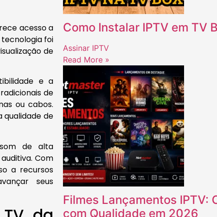
Como Instalar IPTV em TV B
erece acesso a
tecnologia foi
Assinar IPTV
isualização de
Read More »
bilidade e a
tradicionais de
nas ou cabos.
 a qualidade de
 som de alta
 auditiva. Com
so a recursos
avançar seus
Filmes Lançamentos IPTV: C
 TV da
com Qualidade em 2026