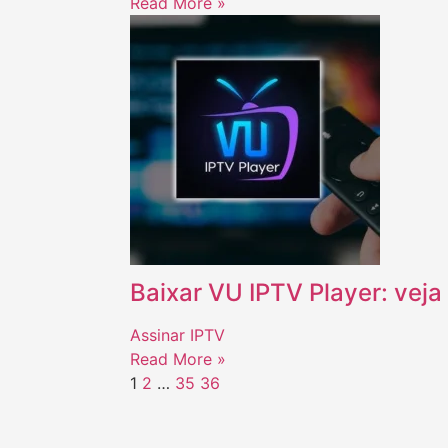
Read More »
Baixar VU IPTV Player: veja
Assinar IPTV
Read More »
1
2
…
35
36