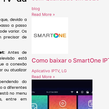
blog
Read More »
que, devido a
passo a passo
de variar. Os
 precisar de
et:
Antes de
levisão está
Como baixar o SmartOne I
que a conexão
r ou atualizar
Aplicativo IPTV
,
LG
Read More »
endendo do
o a diferentes
a está no menu
es, entre em
.