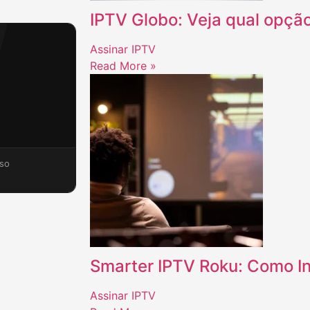
IPTV Globo: Veja qual opção
Assinar IPTV
Read More »
so
Smarter IPTV Roku: Como In
Assinar IPTV