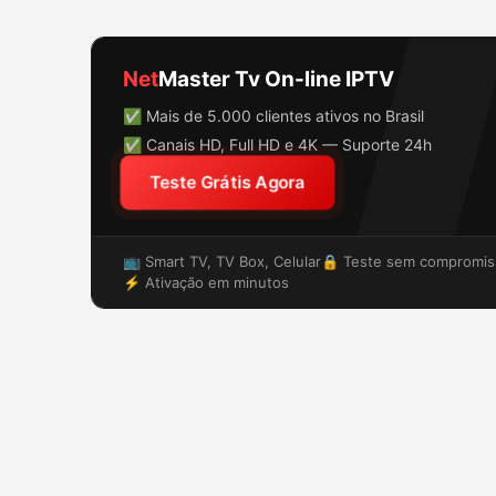
Net
Master Tv On-line IPTV
✅ Mais de 5.000 clientes ativos no Brasil
✅ Canais HD, Full HD e 4K — Suporte 24h
Teste Grátis Agora
📺 Smart TV, TV Box, Celular
🔒 Teste sem compromis
⚡ Ativação em minutos