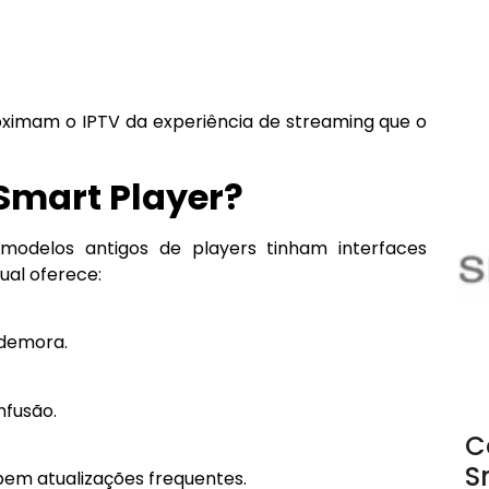
roximam o IPTV da experiência de streaming que o
Smart Player?
modelos antigos de players tinham interfaces
ual oferece:
 demora.
nfusão.
C
S
em atualizações frequentes.