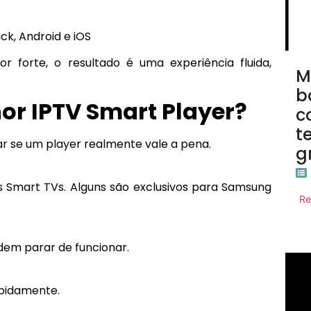
ck, Android e iOS
forte, o resultado é uma experiência fluida,
M
b
or IPTV Smart Player?
c
t
car se um player realmente vale a pena.
g
 Smart TVs. Alguns são exclusivos para Samsung
Re
em parar de funcionar.
apidamente.