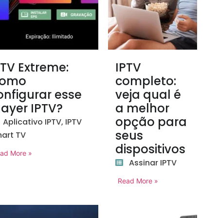
PTV Extreme:
IPTV
omo
completo:
onfigurar esse
veja qual é
layer IPTV?
a melhor
opção para
Aplicativo IPTV
,
IPTV
seus
art TV
dispositivos
ad More »
Assinar IPTV
Read More »