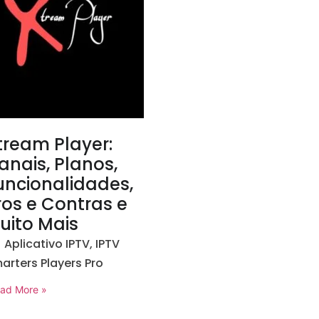
tream Player:
anais, Planos,
uncionalidades,
ros e Contras e
uito Mais
Aplicativo IPTV
,
IPTV
arters Players Pro
ad More »