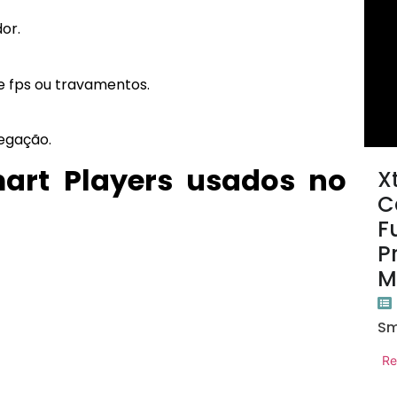
or.
e fps ou travamentos.
vegação.
art Players usados no
X
C
F
P
M
Sm
Re