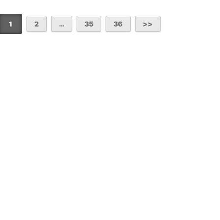
1
2
…
35
36