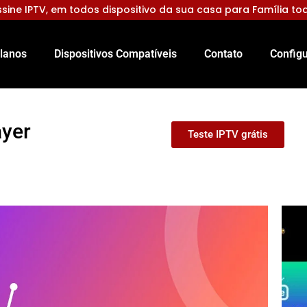
sine IPTV, em todos dispositivo da sua casa para Família to
lanos
Dispositivos Compatíveis
Contato
Configu
ayer
Teste IPTV grátis