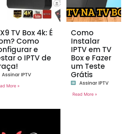
X9 TV Box 4k: É
Como
om? Como
Instalar
onfigurar e
IPTV em TV
estar o IPTV de
Box e Fazer
raça!
um Teste
Grátis
Assinar IPTV
Assinar IPTV
ad More »
Read More »