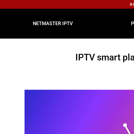
As
NETMASTER IPTV
P
IPTV smart pl