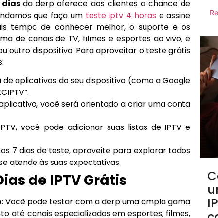
7 dias
da derp oferece aos clientes a chance de
Re
mendamos que faça um
teste iptv 4 horas
e assine
mais tempo de conhecer melhor, o suporte e os
 de canais de TV, filmes e esportes ao vivo, e
 outro dispositivo. Para aproveitar o teste grátis
s:
ja de aplicativos do seu dispositivo (como a Google
XCIPTV”.
 aplicativo, você será orientado a criar uma conta
PTV, você pode adicionar suas listas de IPTV e
 os 7 dias de teste, aproveite para explorar todos
 se atende às suas expectativas.
C
Dias de IPTV Grátis
u
I
o
: Você pode testar com a derp uma ampla gama
to até canais especializados em esportes, filmes,
c