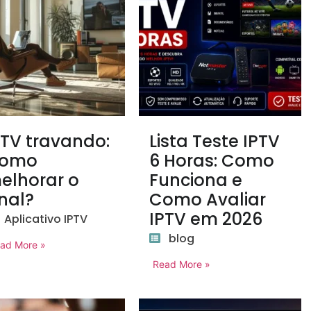
PTV travando:
Lista Teste IPTV
omo
6 Horas: Como
elhorar o
Funciona e
inal?
Como Avaliar
IPTV em 2026
Aplicativo IPTV
blog
ad More »
Read More »