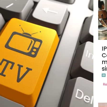
I
C
m
s
Re