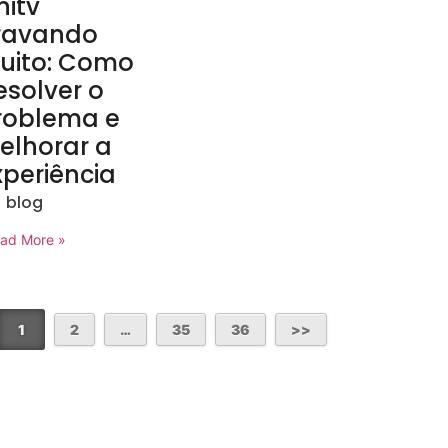
nitv
ravando
uito: Como
esolver o
roblema e
elhorar a
xperiência
blog
ad More »
1
2
…
35
36