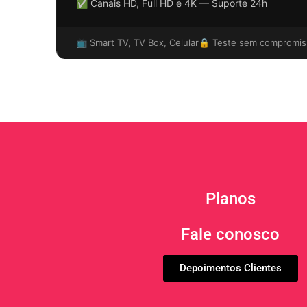
✅ Canais HD, Full HD e 4K — Suporte 24h
📺 Smart TV, TV Box, Celular
🔒 Teste sem compromis
Planos
Fale conosco
Depoimentos Clientes