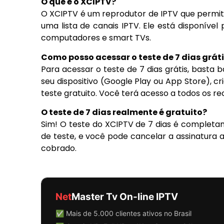
O que é o XCIPTV?
O XCIPTV é um reprodutor de IPTV que permite
uma lista de canais IPTV. Ele está disponível 
computadores e smart TVs.
Como posso acessar o teste de 7 dias grát
Para acessar o teste de 7 dias grátis, basta b
seu dispositivo (Google Play ou App Store), cr
teste gratuito. Você terá acesso a todos os re
O teste de 7 dias realmente é gratuito?
Sim! O teste do XCIPTV de 7 dias é completa
de teste, e você pode cancelar a assinatura
cobrado.
Net
Master Tv On-line IPTV
✅ Mais de 5.000 clientes ativos no Brasil