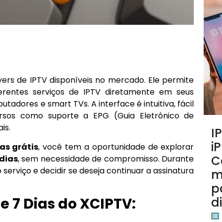
ers de IPTV disponíveis no mercado. Ele permite
erentes serviços de IPTV diretamente em seus
tadores e smart TVs. A interface é intuitiva, fácil
rsos como suporte a EPG (Guia Eletrônico de
is.
I
i
ias grátis
, você tem a oportunidade de explorar
C
 dias
, sem necessidade de compromisso. Durante
 serviço e decidir se deseja continuar a assinatura
m
p
d
 7 Dias do XCIPTV: