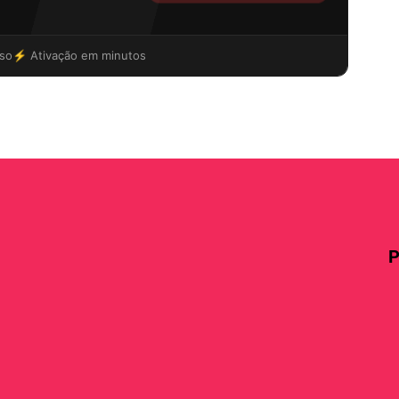
so
⚡ Ativação em minutos
P