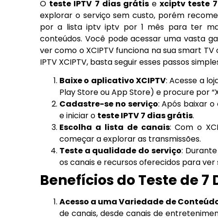
O
teste IPTV 7 dias grátis
e
xciptv teste 
explorar o serviço sem custo, porém reco
por a lista iptv iptv por 1 mês para ter 
conteúdos. Você pode acessar uma vasta gama
ver como o XCIPTV funciona na sua smart TV ou
IPTV XCIPTV, basta seguir esses passos simple
Baixe o aplicativo XCIPTV
: Acesse a lo
Play Store ou App Store) e procure por “
Cadastre-se no serviço
: Após baixar o
e iniciar o
teste IPTV 7 dias grátis
.
Escolha a lista de canais
: Com o XCI
começar a explorar as transmissões.
Teste a qualidade do serviço
: Durante
os canais e recursos oferecidos para ver
Benefícios do Teste de 7 
Acesso a uma Variedade de Conteúd
de canais, desde canais de entretenimen