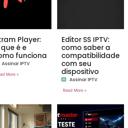
tram Player:
Editor SS IPTV:
 que é e
como saber a
omo funciona
compatibilidade
com seu
Assinar IPTV
dispositivo
ad More »
Assinar IPTV
Read More »