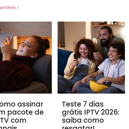
ad More »
omo assinar
Teste 7 dias
m pacote de
grátis IPTV 2026:
PTV com
saiba como
anais
resgatar!