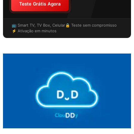
Teste Grátis Agora
📺 Smart TV, TV Box, Celular
🔒 Teste sem compromisso
⚡ Ativação em minutos