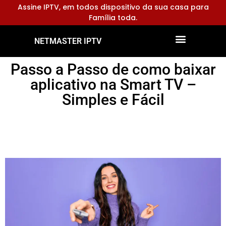
Assine IPTV, em todos dispositivo da sua casa para
Família toda.
NETMASTER IPTV
Dispositivos Compatíveis
Configurar Aplicativos
Passo a Passo de como baixar
aplicativo na Smart TV –
Simples e Fácil