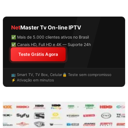
Net
Master Tv On-line IPTV
✅ Mais de 5.000 clientes ativos no Brasil
✅ Canais HD, Full HD e 4K — Suporte 24h
Teste Grátis Agora
📺 Smart TV, TV Box, Celular
🔒 Teste sem compromisso
⚡ Ativação em minutos