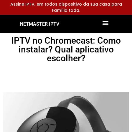
Assine IPTV, em todos dispositivo da sua casa para
Família toda.
NETMASTER IPTV
Dispositivos Compatíveis
Configurar Aplicativos
IPTV no Chromecast: Como
instalar? Qual aplicativo
escolher?