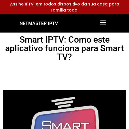
Assine IPTV, em todos dispositivo da sua casa para
Família toda.
NETMASTER IPTV
Dispositivos Compatíveis
Configurar Aplicativos
Smart IPTV: Como este
aplicativo funciona para Smart
TV?