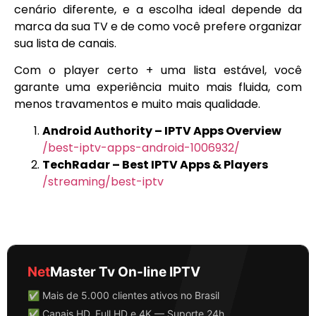
cenário diferente, e a escolha ideal depende da
marca da sua TV e de como você prefere organizar
sua lista de canais.
Com o player certo + uma lista estável, você
garante uma experiência muito mais fluida, com
menos travamentos e muito mais qualidade.
Android Authority – IPTV Apps Overview
/best-iptv-apps-android-1006932/
TechRadar – Best IPTV Apps & Players
/streaming/best-iptv
Net
Master Tv On-line IPTV
✅ Mais de 5.000 clientes ativos no Brasil
✅ Canais HD, Full HD e 4K — Suporte 24h