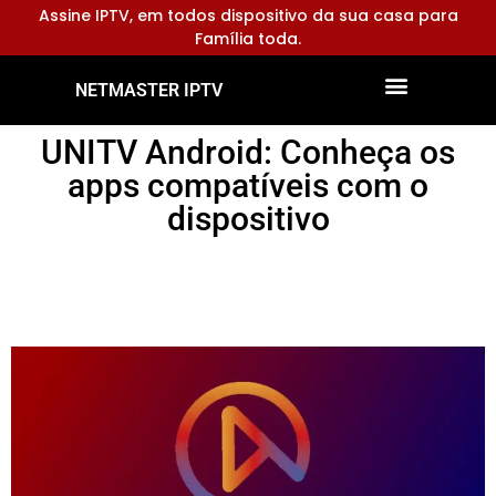
Assine IPTV, em todos dispositivo da sua casa para
Família toda.
NETMASTER IPTV
Dispositivos Compatíveis
Configurar Aplicativos
UNITV Android: Conheça os
apps compatíveis com o
dispositivo