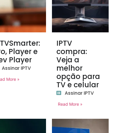
PTVSmarter:
IPTV
ro, Player e
compra:
ev Player
Veja a
melhor
Assinar IPTV
opção para
ad More »
TV e celular
Assinar IPTV
Read More »