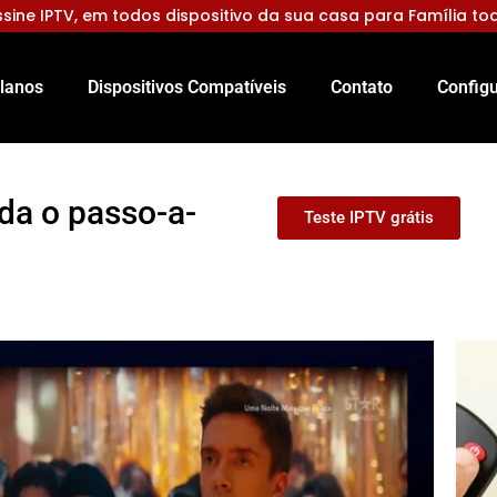
sine IPTV, em todos dispositivo da sua casa para Família to
lanos
Dispositivos Compatíveis
Contato
Configu
da o passo-a-
Teste IPTV grátis