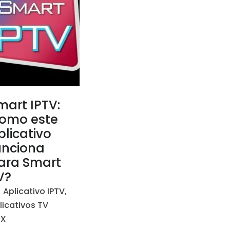
mart IPTV:
omo este
plicativo
unciona
ara Smart
V?
Aplicativo IPTV
,
licativos TV
OX