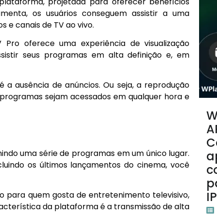
lataforma, projetada para oferecer benefícios
ramenta, os usuários conseguem assistir a uma
s e canais de TV ao vivo.
V Pro oferece uma experiência de visualização
sistir seus programas em alta definição e, em
é a ausência de anúncios. Ou seja, a reprodução
s programas sejam acessados em qualquer hora e
W
?
A
C
eunindo uma série de programas em um único lugar.
a
cluindo os últimos lançamentos do cinema, você
c
p
I
o para quem gosta de entretenimento televisivo,
acterística da plataforma é a transmissão de alta