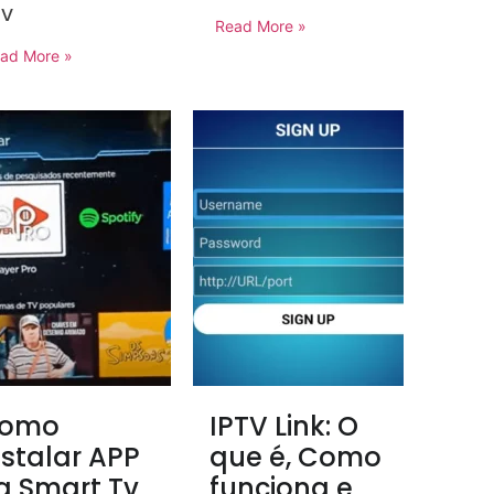
TV
Read More »
ad More »
omo
IPTV Link: O
nstalar APP
que é, Como
a Smart Tv
funciona e