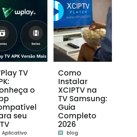
Play TV
Como
PK:
Instalar
onheça o
XCIPTV na
pp
TV Samsung:
ompatível
Guia
ara seu
Completo
PTV
2026
Aplicativo
blog