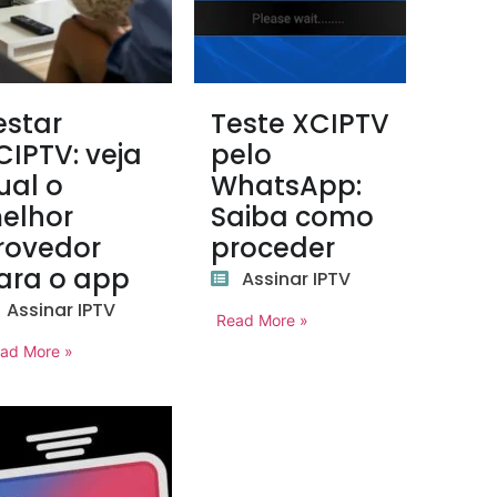
estar
Teste XCIPTV
CIPTV: veja
pelo
ual o
WhatsApp:
elhor
Saiba como
rovedor
proceder
ara o app
Assinar IPTV
Assinar IPTV
Read More »
ad More »