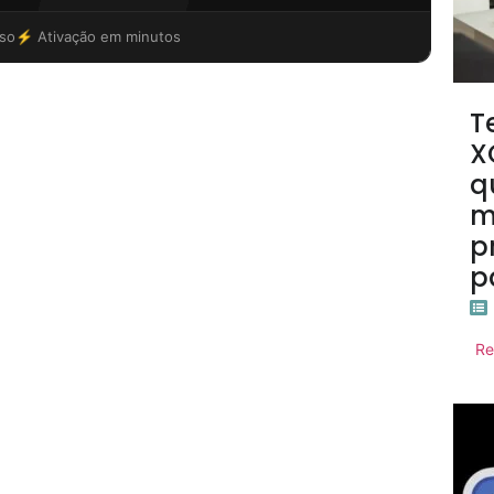
so
⚡ Ativação em minutos
T
X
q
m
p
p
Re