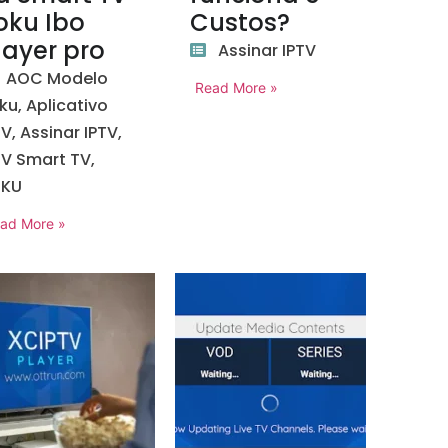
oku Ibo
Custos?
layer pro
Assinar IPTV
AOC Modelo
Read More »
ku
,
Aplicativo
TV
,
Assinar IPTV
,
TV Smart TV
,
OKU
ad More »