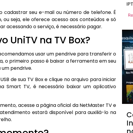
IP
io cadastrar seu e-mail ou número de telefone. É
Re
o, ou seja, ele oferece acesso aos conteúdos e só
ar acessando o serviço, é necessário pagar.
vo UniTV na TV Box?
 recomendamos usar um pendrive para transferir o
ja, o primeiro passo é baixar a ferramenta em seu
a um pendrive.
SB de sua TV Box e clique no arquivo para iniciar
ma Smart TV, é necessário baixar um aplicativo
imento, acesse a página oficial da NetMaster TV e
tendimento estará disponível para auxiliá-lo na
C
relho.
I
o momento?
n