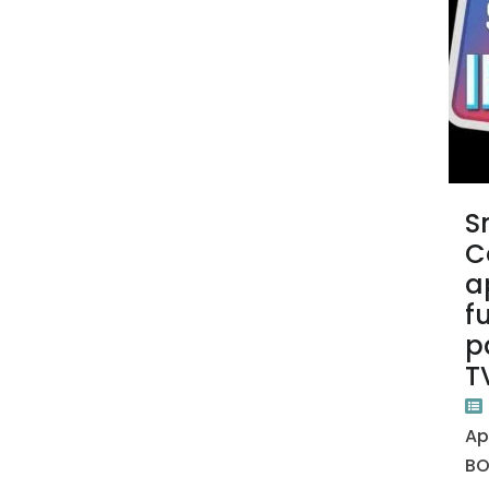
S
C
a
f
p
T
Ap
B