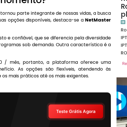
R
p
 tornou parte integrante de nossas vidas, a busca
sas opções disponíveis, destaca-se a
NetMaster
Ro
IP
o e confiável, que se diferencia pela diversidade
programas sob demanda. Outra característica é a
IP
R
00 / mês, portanto, a plataforma oferece uma
Re
fício. As opções são flexíveis, atendendo às
os mais práticos até os mais exigentes.
Teste Grátis Agora