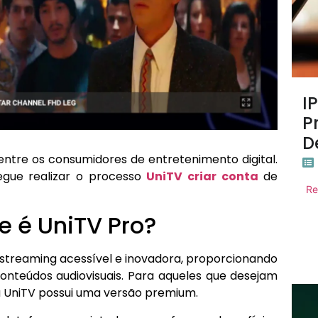
I
P
D
entre os consumidores de entretenimento digital.
egue realizar o processo
UniTV criar conta
de
Re
e é UniTV Pro?
treaming acessível e inovadora, proporcionando
nteúdos audiovisuais. Para aqueles que desejam
 a UniTV possui uma versão premium.