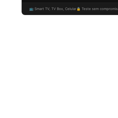
📺 Smart TV, TV Box, Celular
🔒 Teste sem compromis