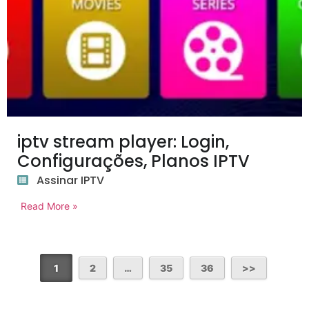
iptv stream player: Login,
Configurações, Planos IPTV
Assinar IPTV
Read More »
1
2
…
35
36