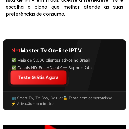
lista de IPTV em mãos, acesse a
NetMaster TV
e
escolha o plano que melhor atende as suas
preferências de consumo.
Net
Master Tv On-line IPTV
✅ Mais de 5.000 clientes ativos no Brasil
✅ Canais HD, Full HD e 4K — Suporte 24h
Teste Grátis Agora
📺 Smart TV, TV Box, Celular
🔒 Teste sem compromisso
⚡ Ativação em minutos