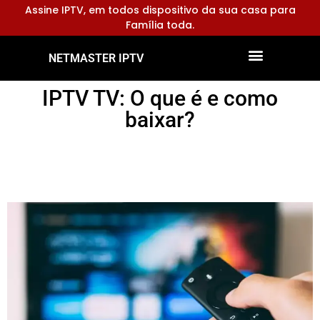
Assine IPTV, em todos dispositivo da sua casa para
Família toda.
NETMASTER IPTV
Dispositivos Compatíveis
Configurar Aplicativos
IPTV TV: O que é e como
baixar?