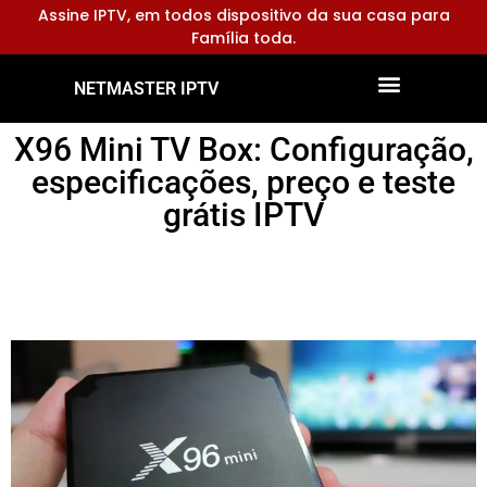
Assine IPTV, em todos dispositivo da sua casa para
Família toda.
NETMASTER IPTV
Dispositivos Compatíveis
Configurar Aplicativos
X96 Mini TV Box: Configuração,
especificações, preço e teste
grátis IPTV