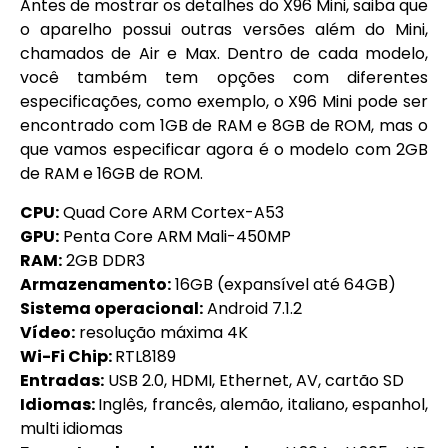
Antes de mostrar os detalhes do X96 Mini, saiba que
o aparelho possui outras versões além do Mini,
chamados de Air e Max. Dentro de cada modelo,
você também tem opções com diferentes
especificações, como exemplo, o X96 Mini pode ser
encontrado com 1GB de RAM e 8GB de ROM, mas o
que vamos especificar agora é o modelo com 2GB
de RAM e 16GB de ROM.
CPU:
Quad Core ARM Cortex-A53
GPU:
Penta Core ARM Mali-450MP
RAM:
2GB DDR3
Armazenamento:
16GB (expansível até 64GB)
Sistema operacional:
Android 7.1.2
Vídeo:
resolução máxima 4K
Wi-Fi Chip:
RTL8189
Entradas:
USB 2.0, HDMI, Ethernet, AV, cartão SD
Idiomas:
Inglês, francês, alemão, italiano, espanhol,
multi idiomas