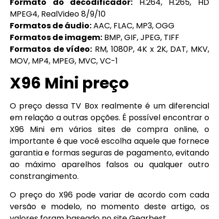
Formato do decodificador:
H.264, H.265, HD
MPEG4, RealVideo 8/9/10
Formatos de áudio:
AAC, FLAC, MP3, OGG
Formatos de imagem:
BMP, GIF, JPEG, TIFF
Formatos de vídeo:
RM, 1080P, 4K x 2K, DAT, MKV,
MOV, MP4, MPEG, MVC, VC-1
X96 Mini
preço
O preço dessa TV Box realmente é um diferencial
em relação a outras opções. É possível encontrar o
X96 Mini em vários sites de compra online, o
importante é que você escolha aquele que fornece
garantia e formas seguras de pagamento, evitando
ao máximo aparelhos falsos ou qualquer outro
constrangimento.
O preço do X96 pode variar de acordo com cada
versão e modelo, no momento deste artigo, os
valores foram baseado no site Gearbest.