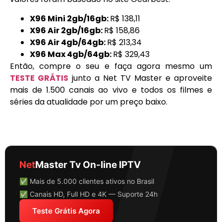
X96 Mini 2gb/16gb:
R$ 138,11
X96 Air 2gb/16gb:
R$ 158,86
X96 Air 4gb/64gb:
R$ 213,34
X96 Max 4gb/64gb:
R$ 329,43
Então, compre o seu e faça agora mesmo um
TESTE GRÁTIS
junto a Net TV Master e aproveite
mais de 1.500 canais ao vivo e todos os filmes e
séries da atualidade por um preço baixo.
Net
Master Tv On-line IPTV
✅ Mais de 5.000 clientes ativos no Brasil
✅ Canais HD, Full HD e 4K — Suporte 24h
Teste Grátis Agora