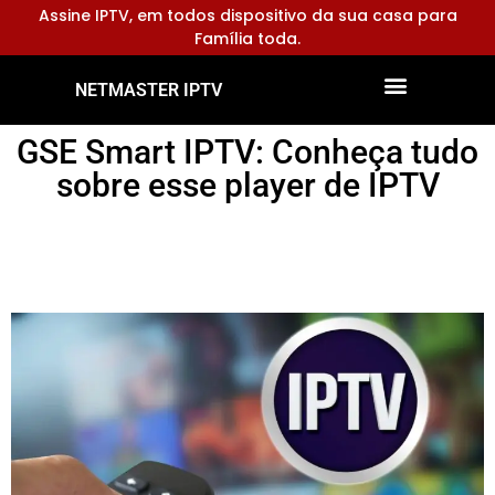
Assine IPTV, em todos dispositivo da sua casa para
Família toda.
NETMASTER IPTV
Dispositivos Compatíveis
Configurar Aplicativos
GSE Smart IPTV: Conheça tudo
sobre esse player de IPTV