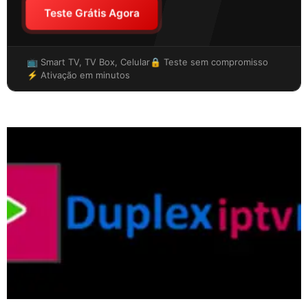
Teste Grátis Agora
📺 Smart TV, TV Box, Celular
🔒 Teste sem compromisso
⚡ Ativação em minutos