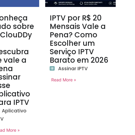
onheça
IPTV por R$ 20
udo sobre
Mensais Vale a
 ClouDDy
Pena? Como
Escolher um
escubra
Serviço IPTV
e vale a
Barato em 2026
ena
Assinar IPTV
ssinar
Read More »
sse
plicativo
ara IPTV
Aplicativo
TV
ad More »