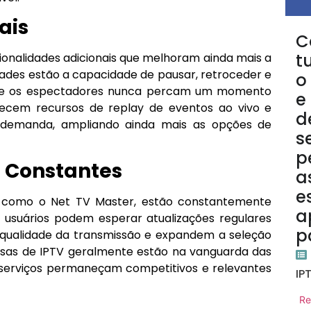
ais
C
t
ionalidades adicionais que melhoram ainda mais a
idades estão a capacidade de pausar, retroceder e
o
que os espectadores nunca percam um momento
e
erecem recursos de replay de eventos ao vivo e
d
 demanda, ampliando ainda mais as opções de
s
p
s Constantes
a
e
s como o Net TV Master, estão constantemente
a
os usuários podem esperar atualizações regulares
p
qualidade da transmissão e expandem a seleção
esas de IPTV geralmente estão na vanguarda das
 serviços permaneçam competitivos e relevantes
IP
Re