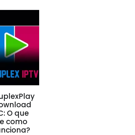
uplexPlay
ownload
C: O que
 e como
unciona?