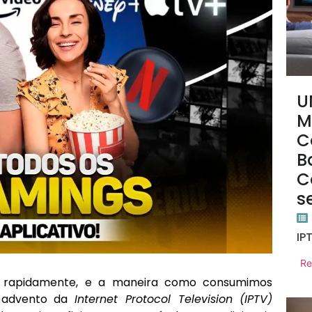
U
M
C
B
C
s
IP
Re
 rapidamente, e a maneira como consumimos
 advento da
Internet Protocol Television (IPTV)