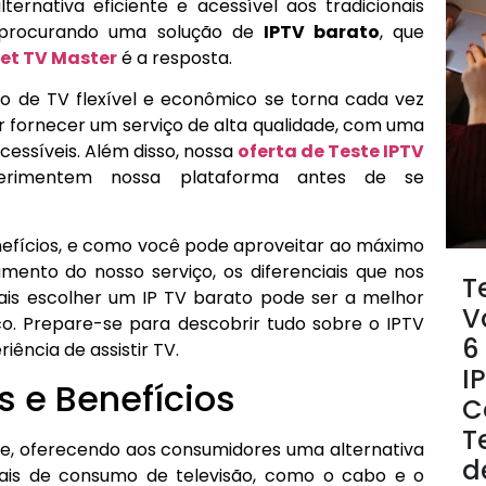
rnativa eficiente e acessível aos tradicionais
á procurando uma solução de
IPTV barato
, que
et TV Master
é a resposta.
iço de TV flexível e econômico se torna cada vez
r fornecer um serviço de alta qualidade, com uma
essíveis. Além disso, nossa
oferta de Teste IPTV
erimentem nossa plataforma antes de se
benefícios, e como você pode aproveitar ao máximo
ento do nosso serviço, os diferenciais que nos
T
is escolher um IP TV barato pode ser a melhor
V
o. Prepare-se para descobrir tudo sobre o IPTV
6
ência de assistir TV.
I
s e Benefícios
C
T
, oferecendo aos consumidores uma alternativa
d
ais de consumo de televisão, como o cabo e o