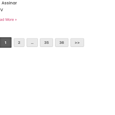
Assinar
TV
ad More »
1
2
…
35
36