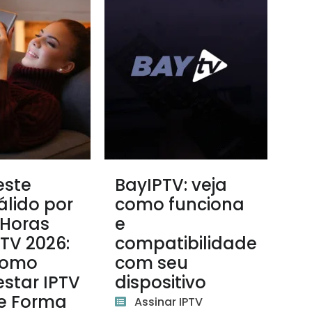
este
BayIPTV: veja
álido por
como funciona
 Horas
e
PTV 2026:
compatibilidade
omo
com seu
estar IPTV
dispositivo
e Forma
Assinar IPTV