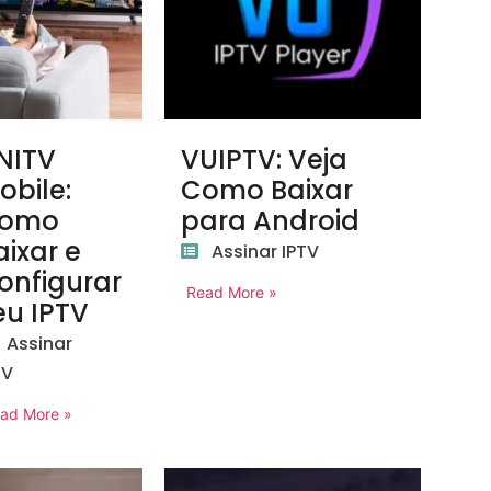
NITV
VUIPTV: Veja
obile:
Como Baixar
omo
para Android
aixar e
Assinar IPTV
onfigurar
Read More »
eu IPTV
Assinar
TV
ad More »