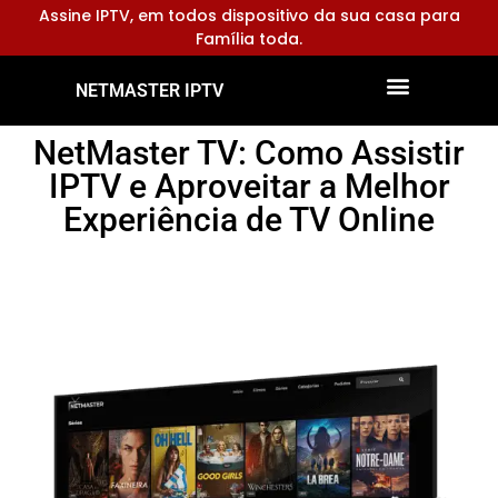
Assine IPTV, em todos dispositivo da sua casa para
Família toda.
NETMASTER IPTV
Dispositivos Compatíveis
Configurar Aplicativos
NetMaster TV: Como Assistir
IPTV e Aproveitar a Melhor
Experiência de TV Online