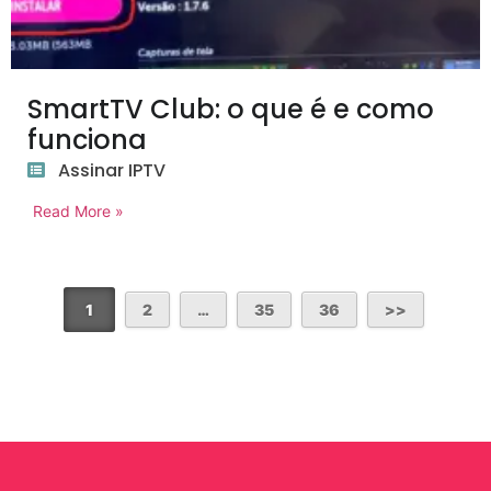
SmartTV Club: o que é e como
funciona
Assinar IPTV
Read More »
1
2
…
35
36