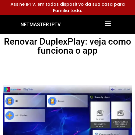
Assine IPTV, em todos dispositivo da sua casa para
Família toda.
NETMASTER IPTV
Dispositivos Compatíveis
Configurar Aplicativos
Renovar DuplexPlay: veja como
funciona o app