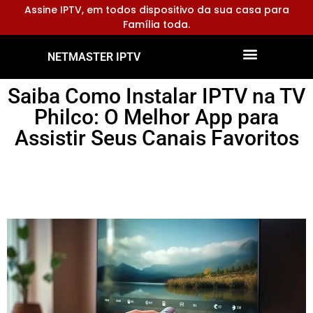
Assine IPTV, em todos dispositivo da sua casa para
Família toda.
NETMASTER IPTV
Dispositivos Compatíveis
Configurar Aplicativos
Saiba Como Instalar IPTV na TV
Philco: O Melhor App para
Assistir Seus Canais Favoritos