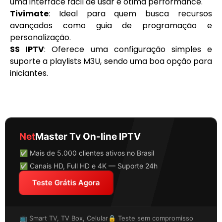
uma interface fácil de usar e ótima performance.
Tivimate
: Ideal para quem busca recursos
avançados como guia de programação e
personalização.
SS IPTV
: Oferece uma configuração simples e
suporte a playlists M3U, sendo uma boa opção para
iniciantes.
Net
Master Tv On-line IPTV
✅ Mais de 5.000 clientes ativos no Brasil
✅ Canais HD, Full HD e 4K — Suporte 24h
Teste Grátis Agora
📺 Smart TV, TV Box, Celular
🔒 Teste sem compromisso